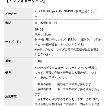
【インフォメーション】
KURASHI&Trips PUBLISHING（株式会社クラシコ
メーカー
ム）
素材
綿、木製合板、鉄
25×25
厚み：1.8cm
取り付け用の穴のサイズ : 横1.5cm、縦0.6cm（ダル
サイズ（約）
マピン一個が通るくらいの大きさです）
※手採寸のため、サイズに若干の誤差が生じる場合
がございます。
重量
320g
※お使いのPCモニター、スマートフォンの機種に
備考
よって、実際の色味と若干異なる場合がございま
す。予めご了承ください。
・製造の都合上、柄や色に個体差があります。
・素材の特性上、ネップや糸の節がある場合があり
ます。
注意事項
・落下すると破損する恐れがあります。壁面に取り
付ける際は素材構造をご確認の上、固定してくださ