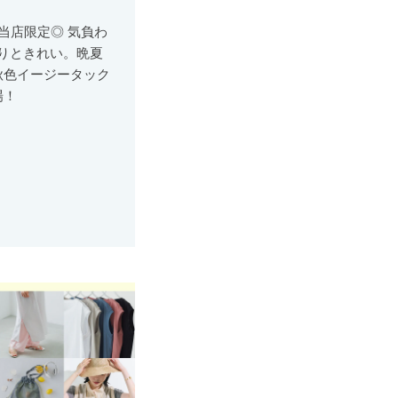
当店限定◎ 気負わ
りときれい。晩夏
秋色イージータック
場！