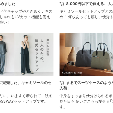
集めました
8,000円以下で買える、
ド付キャップやときめくテキス
キャミソールセットアップとの
しゃれもUVカット機能も備え
め！ 何枚あっても嬉しい優秀
揃い！
に完売した、キャミソールのセ
まるでスーツケースのよう
入荷！
リに。いますぐ着られて、秋冬
中身をすっきり仕分けられるポ
る3WAYセットアップです。
見た目も 使いごこちも愛せる「
す。