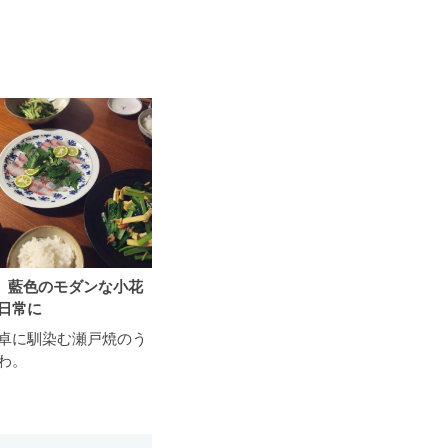
藍色のモダンな小花
日常に
卓に馴染む瀬戸焼のう
わ。