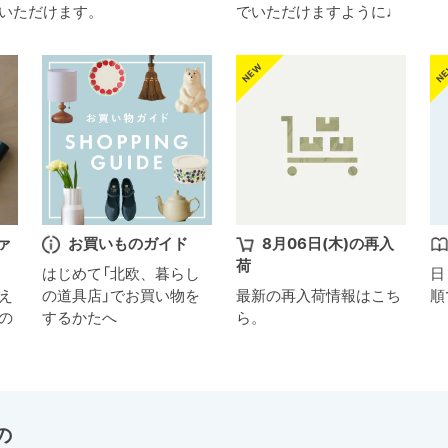
いただけます。
でいただけますように♩
ァ
お買いものガイド
8月06日(木)の再入
荷
はじめて「北欧、暮らし
日
え
の道具店」でお買い物を
最新の再入荷情報はこち
順
の
するかたへ
ら。
の