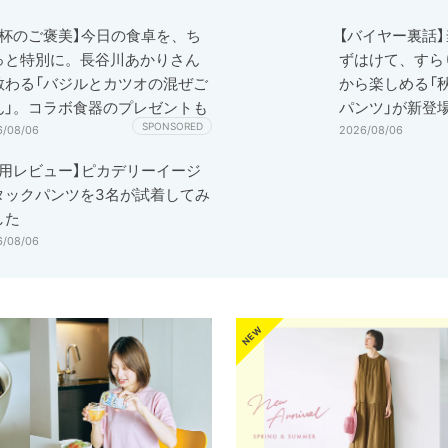
一杯のご褒美】今日の食卓を、ち
【バイヤー裏話】
っと特別に。長谷川あかりさん
ずはけて、すら
教わる「バジルとカツオの混ぜご
から楽しめる「
ん」。コラボ食器のプレゼントも
パンツ」が新登
SPONSORED
6/08/06
2026/08/06
着用レビュー】ピカデリーイージ
タックパンツを3名が試着してみ
した
6/08/06