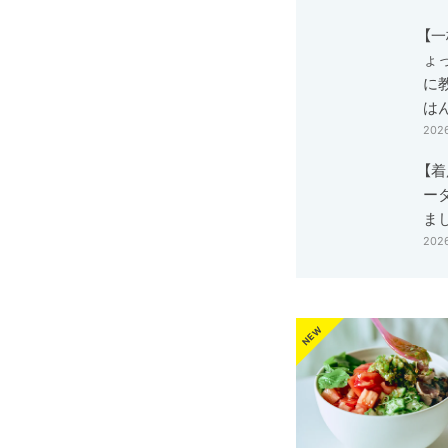
【
ょ
に
は
202
【
ー
ま
202