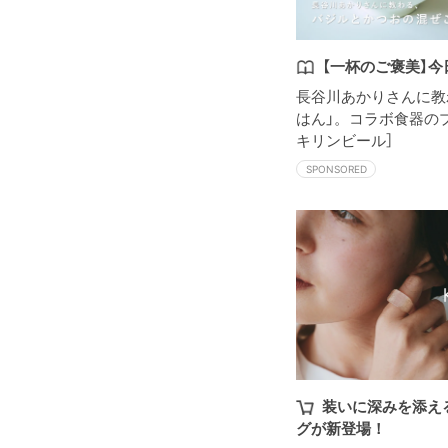
【一杯のご褒美】
長谷川あかりさんに教
はん」。コラボ食器のプレ
キリンビール］
SPONSORED
装いに深みを添える
グが新登場！