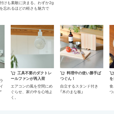
付けも素敵に決まる。わずか2g
を忘れるほどの軽さも魅力で
工具不要のダクトレ
料理中の使い勝手ば
ールファンが再入荷
つぐん！
を
ラ
イ
エアコンの風を空間にめ
自立するスタンド付き
食
ア
ぐらせ、家の中を心地よ
「木のまな板」
つ
く。