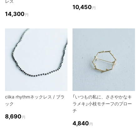
レス
10,450
円
14,300
円
ciika rhythmネックレス / ブラ
「いつもの私に、ささやかなキ
ック
ラメキ」小枝モチーフのブロー
チ
8,690
円
4,840
円