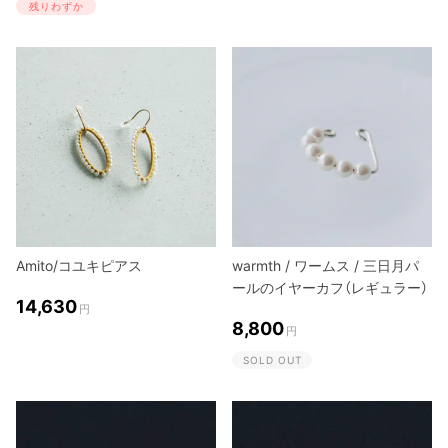
残りわずか
Amito/コユキピアス
warmth / ワームス / 三日月パ
ールのイヤーカフ（レギュラー）
14,630
円
8,800
円
SOLD OUT