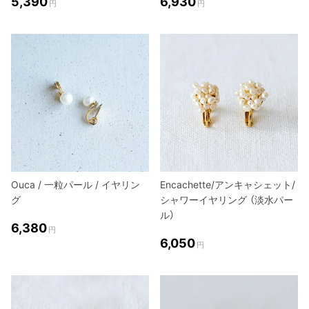
5,390
6,930
円
円
Ouca / 一粒パール / イヤリン
Encachette/アンキャシェット/
グ
シャワーイヤリング （淡水パー
ル）
6,380
円
6,050
円