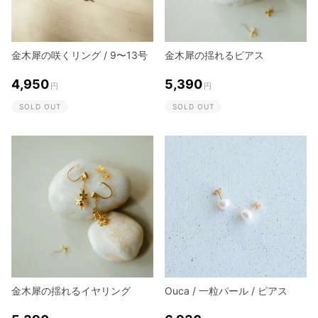
金木犀の咲くリング / 9〜13号
金木犀の揺れるピアス
4,950
5,390
円
円
SOLD OUT
SOLD OUT
金木犀の揺れるイヤリング
Ouca / 一粒パール / ピアス