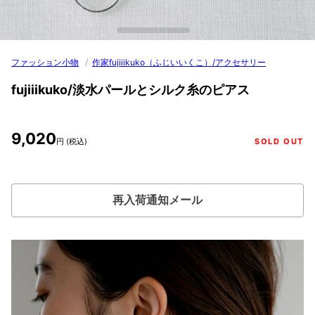
ファッション小物
/
作家fujiiikuko（ふじいいくこ）/アクセサリー
fujiiikuko/淡水パールとシルク糸のピアス
9,020
円 (税込)
SOLD OUT
再入荷通知メール