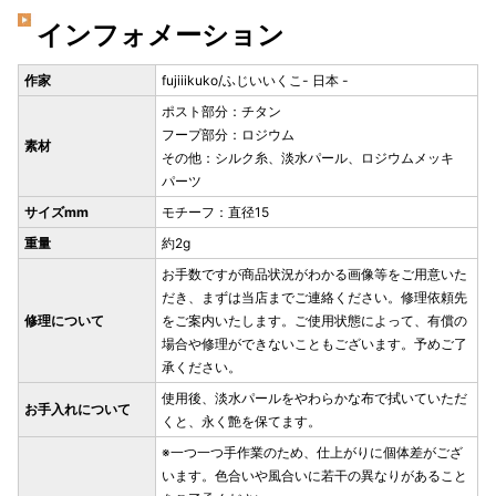
インフォメーション
作家
fujiiikuko/ふじいいくこ- 日本 -
ポスト部分：チタン
フープ部分：ロジウム
素材
その他：シルク糸、淡水パール、ロジウムメッキ
パーツ
サイズmm
モチーフ：直径15
重量
約2g
お手数ですが商品状況がわかる画像等をご用意いた
だき、まずは当店までご連絡ください。修理依頼先
修理について
をご案内いたします。ご使用状態によって、有償の
場合や修理ができないこともございます。予めご了
承ください。
使用後、淡水パールをやわらかな布で拭いていただ
お手入れについて
くと、永く艶を保てます。
※一つ一つ手作業のため、仕上がりに個体差がござ
います。色合いや風合いに若干の異なりがあること