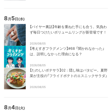
8
5
月
日
(水)
【バイヤー裏話】年齢を重ねた手にも合う。気負わ
ず毎日つけたいボリュームリングが新登場です！
2026/08/05
【考えすぎフラグメンツ】#68 「聞かれなかった」
は、説明しなかった理由になる？
2026/08/05
【たのしいポテサラ】02：隠し味はバタピー。夏野
菜が主役の「フライドポテトのエスニックサラダ」
2026/08/05
8
4
月
日
(火)