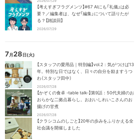
2026/07/29
【考えすぎフラグメンツ】#67 AIにも「礼儀」は必
要？／編集者は、なぜ「編集」について語りたが
る？【雑談回】
2026/07/29
7
28
月
日
(火)
【スタッフの愛用品｜特別編】vol.2：気がつけば13
年。特別な日ではなく、日々の自分を励ますうつ
わ（スタッフ田中）
2026/07/28
【かぞくの食卓 -table talk-】第9話：50代夫婦のお
おらかな二拠点暮らし。おおいしれいこさんのお
揚げの甘煮
2026/07/28
【クラシコムのしごと】20年の歩みをふりかえる全
社会議を開催しました