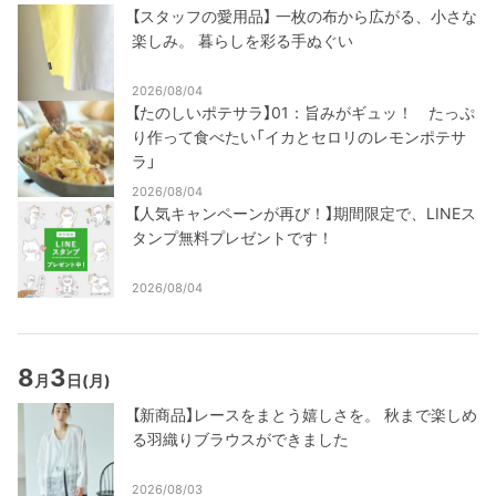
【スタッフの愛用品】 一枚の布から広がる、小さな
楽しみ。 暮らしを彩る手ぬぐい
2026/08/04
【たのしいポテサラ】01：旨みがギュッ！ たっぷ
り作って食べたい「イカとセロリのレモンポテサ
ラ」
2026/08/04
【人気キャンペーンが再び！】期間限定で、LINEス
タンプ無料プレゼントです！
2026/08/04
8
3
月
日
(月)
【新商品】レースをまとう嬉しさを。 秋まで楽しめ
る羽織りブラウスができました
2026/08/03