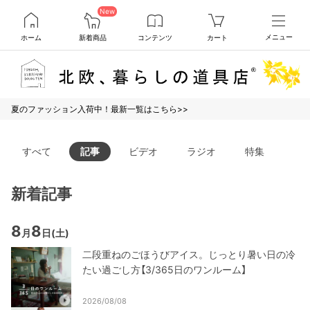
New
ホーム
新着商品
コンテンツ
カート
メニュー
夏のファッション入荷中！最新一覧はこちら>>
すべて
記事
ビデオ
ラジオ
特集
新着記事
8
8
月
日
(土)
二段重ねのごほうびアイス。じっとり暑い日の冷
たい過ごし方【3/365日のワンルーム】
2026/08/08