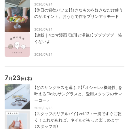
2026/07/24
【休日の背徳パフェ】好きなものを好きなだけ使う
のがポイント。おうちで作るプリンアラモード
2026/07/24
【連載｜4コマ漫画『珈琲と湯気』】ブブブブブ 怖
くないよ
2026/07/24
7
23
月
日
(木)
【どのサングラスを選ぶ？】「オシャレ×機能性」を
叶えるCiqiのサングラスと、愛用スタッフのサマ
ーコーデ
2026/07/23
【スタッフのリアルバイ】vol.12：一滴ですぐに乾
く！これがあれば、ネイルがもっと楽しめます
（スタッフ西）