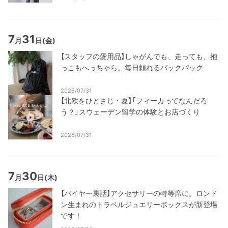
7
31
月
日
(金)
【スタッフの愛用品】しゃがんでも、走っても、抱
っこもへっちゃら。毎日頼れるバックパック
2026/07/31
【北欧をひとさじ・夏】「フィーカってなんだろ
う？」スウェーデン留学の体験とお店づくり
2026/07/31
7
30
月
日
(木)
【バイヤー裏話】アクセサリーの特等席に。ロンド
ン生まれのトラベルジュエリーボックスが新登場
です！