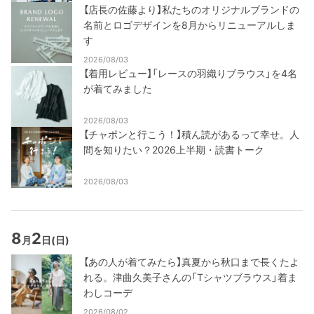
【店長の佐藤より】私たちのオリジナルブランドの
名前とロゴデザインを8月からリニューアルしま
す
2026/08/03
【着用レビュー】「レースの羽織りブラウス」を4名
が着てみました
2026/08/03
【チャポンと行こう！】積ん読があるって幸せ。人
間を知りたい？2026上半期・読書トーク
2026/08/03
8
2
月
日
(日)
【あの人が着てみたら】真夏から秋口まで長くたよ
れる。津曲久美子さんの「Tシャツブラウス」着ま
わしコーデ
2026/08/02