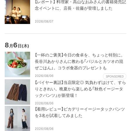
【レポート】 料理家・高山なおみさんの書籍発売記
念イベントに、店長・佐藤が登壇しました
2026/08/07
8
6
月
日
(木)
【一杯のご褒美】今日の食卓を、ちょっと特別に。
長谷川あかりさんに教わる「バジルとカツオの混
ぜごはん」。コラボ食器のプレゼントも
2026/08/06
SPONSORED
【バイヤー裏話】当店限定◎ 気負わずはけて、すら
りときれい。晩夏から楽しめる「秋色イージータ
ックパンツ」が新登場！
2026/08/06
【着用レビュー】ピカデリーイージータックパンツ
を3名が試着してみました
2026/08/06