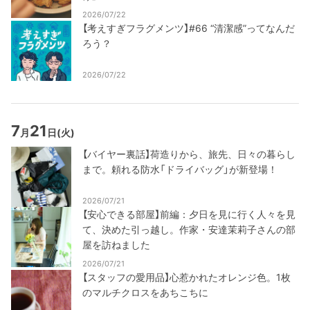
2026/07/22
【考えすぎフラグメンツ】#66 “清潔感”ってなんだ
ろう？
2026/07/22
7
21
月
日
(火)
【バイヤー裏話】荷造りから、旅先、日々の暮らし
まで。頼れる防水「ドライバッグ」が新登場！
2026/07/21
【安心できる部屋】前編：夕日を見に行く人々を見
て、決めた引っ越し。作家・安達茉莉子さんの部
屋を訪ねました
2026/07/21
【スタッフの愛用品】心惹かれたオレンジ色。1枚
のマルチクロスをあちこちに