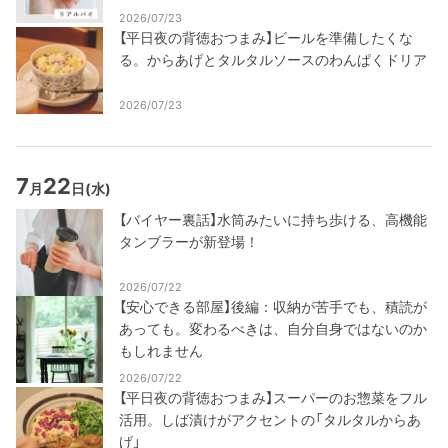
2026/07/23
【平日夜の背徳おつまみ】ビールを準備したくな
る。からあげとタルタルソースのわんぱくドリア
2026/07/23
7
22
月
日
(水)
【バイヤー裏話】水筒みたいに持ち歩ける、高機能
タンブラーが新登場！
2026/07/22
【安心できる部屋】後編：収納が苦手でも、積読が
あっても。変わるべきは、自分自身ではないのか
もしれません
2026/07/22
【平日夜の背徳おつまみ】スーパーのお惣菜をフル
活用。しば漬けがアクセントの「タルタルからあ
げ」