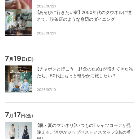
2026/07/21
【あそびに行きたい家】 2000年代のクウネルに憧
れて。喫茶店のような窓辺のダイニング
2026/07/21
7
19
月
日
(日)
【チャポンと行こう！】「念のため」が増えてきた私
たち。50代はもっと軽やかに旅したい？
2026/07/19
7
17
月
日
(金)
【脱・夏のマンネリ】いつものTシャツコーデが見
違える。涼やかジップベストとスタッフ3名の着
回し