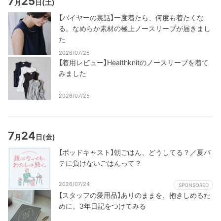
7
25
月
日
(土)
【バイヤーの裏話】一度着たら、何度も着たくな
る。なめらか素材の極上ノースリーブが届きまし
た
2026/07/25
【着用レビュー】Healthknitのノースリーブを着て
みました
2026/07/25
7
24
月
日
(金)
【ポッドキャスト】朝ごはん、どうしてる？／夏バ
テに負けないごはんって？
2026/07/24
SPONSORED
【スタッフの愛用品】ありのままを、抱きしめるた
めに。3年日記をつけてみる