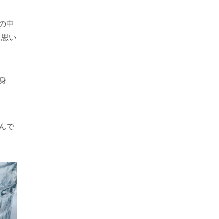
の中
に思い
身
んで