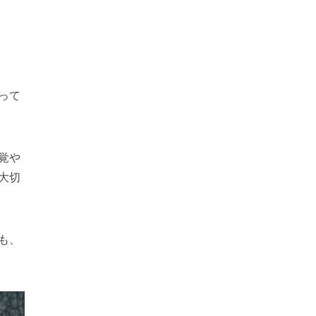
って
覚や
大切
も、