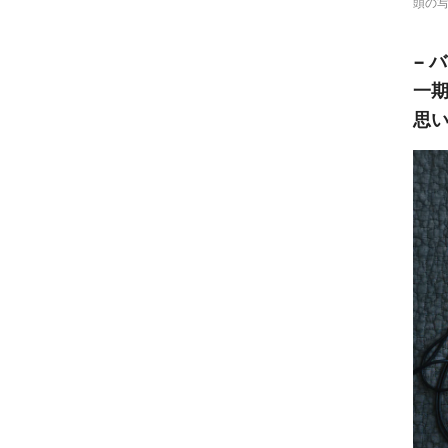
頭の
− 
一
思