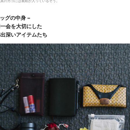
写真のカゴには裏紙が入っているそう。
バッグの中身 −
期一会を大切にした
い出深いアイテムたち