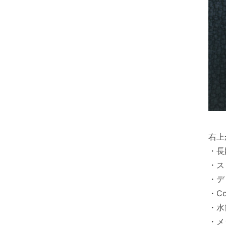
右上
・長財
・スト
・デ
・Coi
・水
・メ