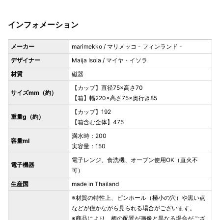
インフォメーション
メーカー
marimekko / マリメッコ - フィンランド -
デザイナー
Maija Isola / マイヤ・イソラ
材質
磁器
【カップ】直径75×高さ70
サイズmm（約）
【箱】幅220×高さ75×奥行き85
【カップ】192
重量g（約）
【箱含む全体】475
満水時：200
容量ml
実容量：150
電子レンジ、食洗機、オーブン使用OK（直火不
電子機器
可）
生産国
made in Thailand
※材質の特性上、ピンホール（極小の穴）や黒い点
などが僅かながら見られる場合がございます。
※商品により、柄の配置が画像と異なる場合がござ