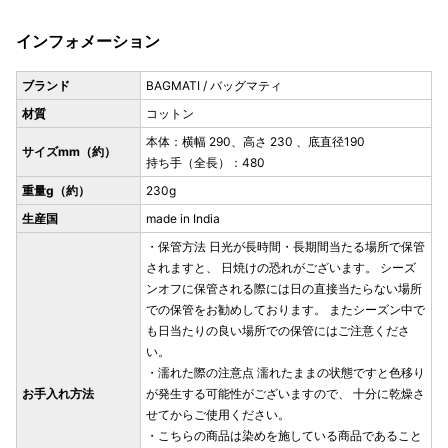
インフォメーション
ブランド
BAGMATI / バッグマティ
材質
コットン
本体：横幅 290、高さ 230 、底直径190
サイズmm（約）
持ち手（全長）：480
重量g（約）
230g
生産国
made in India
・保管方法 日光が長時間・長期間当たる場所で保管
されますと、 日焼けの恐れがございます。 シーズ
ンオフに保管される際には日の直接当たらない場所
での保管をお勧めしております。 またシーズン中で
も日当たりの良い場所での保管にはご注意くださ
い。
・濡れた際の注意点 濡れたままの状態ですと色移り
お手入れ方法
が発生する可能性がございますので、 十分に乾燥さ
せてからご使用ください。
・こちらの商品は染めを施している商品であること