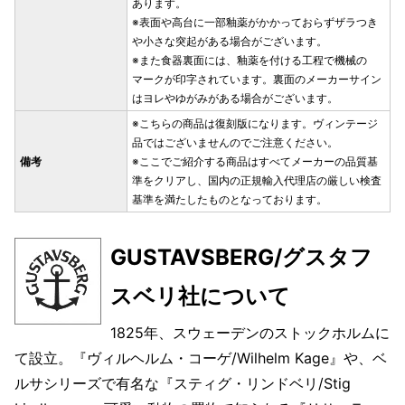
あります。
※表面や高台に一部釉薬がかかっておらずザラつき
や小さな突起がある場合がございます。
※また食器裏面には、釉薬を付ける工程で機械の
マークが印字されています。裏面のメーカーサイン
はヨレやゆがみがある場合がございます。
※こちらの商品は復刻版になります。ヴィンテージ
品ではございませんのでご注意ください。
備考
※ここでご紹介する商品はすべてメーカーの品質基
準をクリアし、国内の正規輸入代理店の厳しい検査
基準を満たしたものとなっております。
GUSTAVSBERG/グスタフ
スベリ社について
1825年、スウェーデンのストックホルムに
て設立。『ヴィルヘルム・コーゲ/Wilhelm Kage』や、ベ
ルサシリーズで有名な『スティグ・リンドベリ/Stig