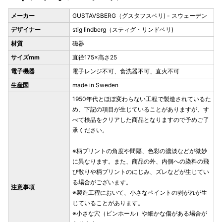
メーカー
GUSTAVSBERG（グスタフスベリ) - スウェーデン
デザイナー
stig lindberg（スティグ・リンドベリ)
材質
磁器
サイズmm
直径175×高さ25
電子機器
電子レンジ不可、食洗器不可、直火不可
生産国
made in Sweden
1950年代とほぼ変わらない工程で製造されているた
め、下記の項目が生じていることがありますが、す
べて検品をクリアした商品となりますので予めご了
承ください。
※柄プリントの角度や間隔、色彩の濃淡などが微妙
に異なります。また、商品の外、内側への染料の飛
び散りや柄プリントのにじみ、ズレなどが生じてい
る場合がございます。
注意事項
※製造工程において、小さなペイントの剥がれが生
じていることがあります。
※小さな穴（ピンホール）や細かな傷がある場合が