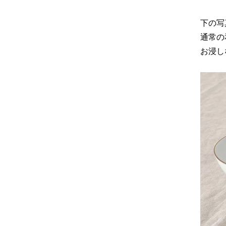
下の写
通常の
お浸し