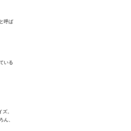
と呼ば
ている
イズ。
ろん、