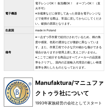
電子レンジOK！ 食洗機OK！ オーブンOK！（直
火不可）
電子機器
※冷蔵庫などに保管してあった容器を電子レンジな
どで使用する際は、常温に戻してからにしてくださ
い。破損の原因となります。
生産国
made in Poland
※一点ずつ手作業で絵付けされているため、柄の角
度や感覚、色彩の濃淡などが微妙に異なっていま
す。また、作業工程で小さな穴や細かな傷ができる
備考
場合がありますが使用上差し支えございません。
※ここでご紹介する商品はすべてメーカーの品質基
準をクリアし、国内の正規輸入代理店の厳しい検査
基準を満たしたものとなっております。
Manufaktura/マニュファ
クトゥラ社について
1993年家族経営の会社としてスタート