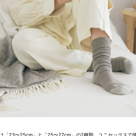
は「23〜25cm」と「25〜27cm」の2種類。ユニセックスで