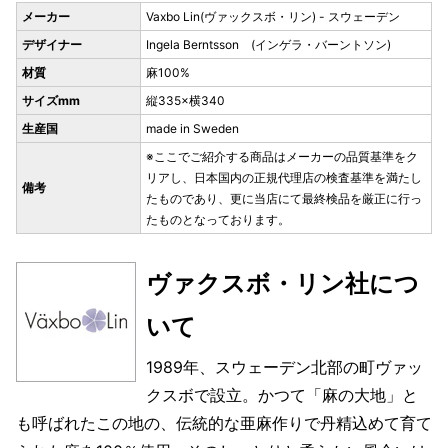
メーカー
Vaxbo Lin(ヴァックスボ・リン) - スウェーデン
デザイナー
Ingela Berntsson (インゲラ・バーントソン)
材質
麻100%
サイズmm
縦335×横340
生産国
made in Sweden
※ここでご紹介する商品はメーカーの品質基準をク
リアし、日本国内の正規代理店の検査基準を満たし
備考
たものであり、更に当店にて最終検品を厳正に行っ
たものとなっております。
ヴァクスボ・リン社につ
いて
1989年、スウェーデン北部の町ヴァッ
クスボで設立。かつて「麻の大地」と
も呼ばれたこの地の、伝統的な亜麻作りで丹精込めて育て