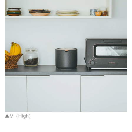
▲M（High）