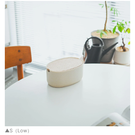
▲S（Low）