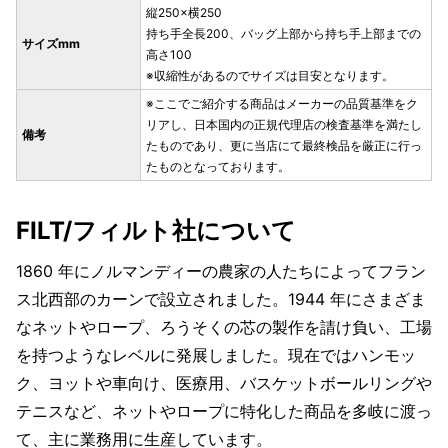
縦250×横250
持ち手全長200、バッグ上部から持ち手上部までの
サイズmm
高さ100
※収縮性があるのでサイズは目安となります。
※ここでご紹介する商品はメーカーの品質基準をク
リアし、日本国内の正規代理店の検査基準を満たし
備考
たものであり、更に当店にて最終検品を厳正に行っ
たものとなっております。
FILT/フィルト社について
1860 年にノルマンディーの農家の人たちによってフラン
ス北西部のカーンで設立されました。1944 年にさまざま
なネットやロープ、ろうそくの芯の製作を請け負い、工場
を持つようなレベルに発展しました。現在ではハンモッ
ク、ヨットや車向け、医療用、バスケットボールリングや
テニスなど、ネットやロープに特化した商品を多岐に渡っ
て、主に業務用に生産しています。