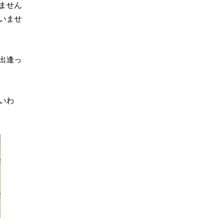
ません
いませ
出逢っ
いわ