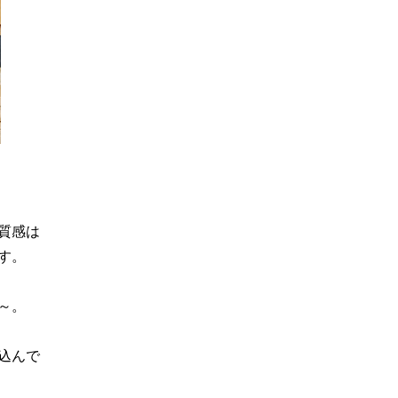
質感は
す。
～。
込んで