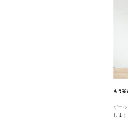
もう妥
ずーっ
します