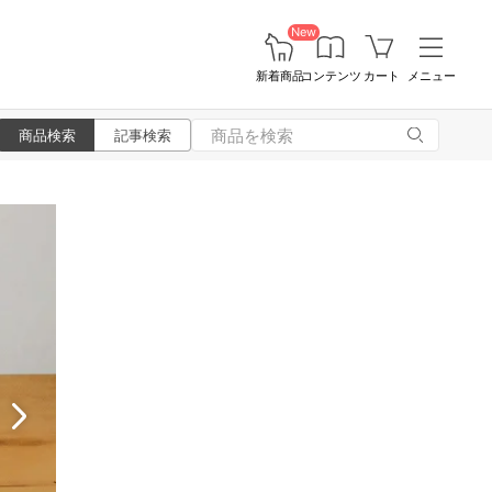
New
新着商品
コンテンツ
カート
メニュー
商品検索
記事検索