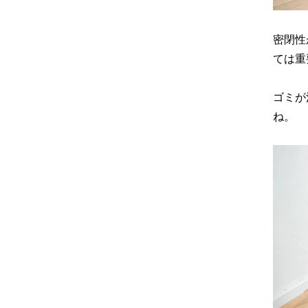
密閉性
ては重
ゴミが
ね。