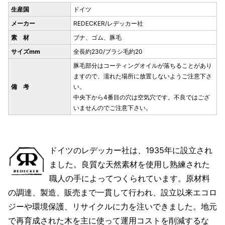
生産国
ドイツ
メーカー
REDECKER/レデッカー社
素 材
ブナ、ゴム、豚毛
サイズmm
全長約230/ブラシ毛約20
豚毛部分はコーティングオイルが落ちることがあり
ますので、濡れた場所に放置しないようご注意下さ
備 考
い。
中央下から4番目の穴は空気穴です。不良ではござ
いませんのでご注意下さい。
ドイツのレデッカー社は、1935年に設立され
ました。良質な天然素材を使用し熟練された
職人の手によってつくられています。原材料
の調達、製造、販売まで一貫して行われ、設立以来エコロ
ジーや環境保護、リサイクルに力を注いできました。地元
で再育成された木を主に使って運用コストを削減するな