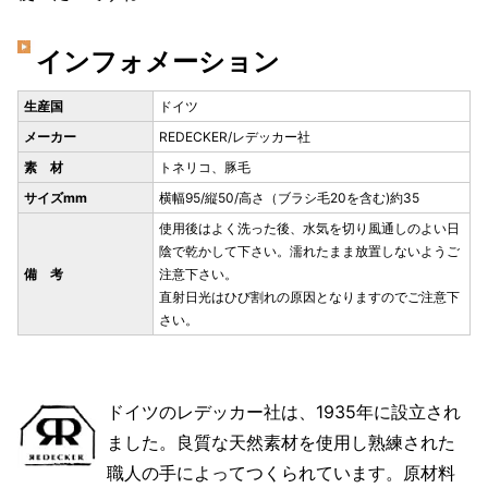
インフォメーション
生産国
ドイツ
メーカー
REDECKER/レデッカー社
素 材
トネリコ、豚毛
サイズmm
横幅95/縦50/高さ（ブラシ毛20を含む)約35
使用後はよく洗った後、水気を切り風通しのよい日
陰で乾かして下さい。濡れたまま放置しないようご
備 考
注意下さい。
直射日光はひび割れの原因となりますのでご注意下
さい。
ドイツのレデッカー社は、1935年に設立され
ました。良質な天然素材を使用し熟練された
職人の手によってつくられています。原材料