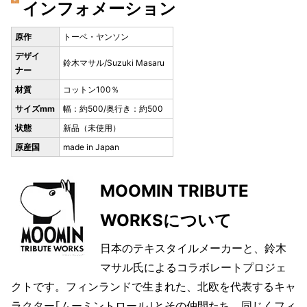
インフォメーション
原作
トーベ・ヤンソン
デザイ
鈴木マサル/Suzuki Masaru
ナー
材質
コットン100％
サイズmm
幅：約500/奥行き：約500
状態
新品（未使用）
原産国
made in Japan
MOOMIN TRIBUTE
WORKSについて
日本のテキスタイルメーカーと、鈴木
マサル氏によるコラボレートプロジェ
クトです。フィンランドで生まれた、北欧を代表するキャ
ラクター｢ムーミントロール｣とその仲間たち。同じくフィ