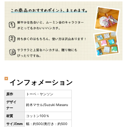
インフォメーション
原作
トーベ・ヤンソン
デザイ
鈴木マサル/Suzuki Masaru
ナー
材質
コットン100％
サイズmm
幅：約500/奥行き：約500