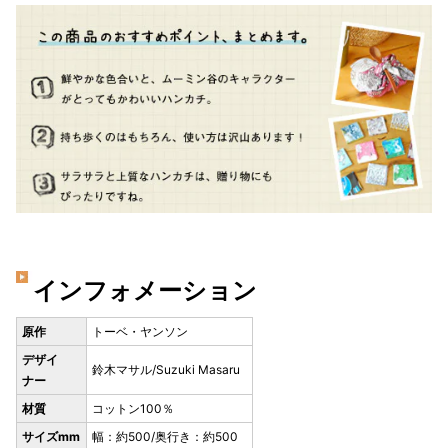
インフォメーション
原作
トーベ・ヤンソン
デザイ
鈴木マサル/Suzuki Masaru
ナー
材質
コットン100％
サイズmm
幅：約500/奥行き：約500