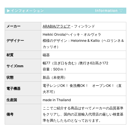
メーカー
ARABIA/アラビア
- フィンランド
Heikki Orvola/ヘイッキ・オルヴォラ
デザイナー
模様のデザイン：Helorinne & Kallio（ヘロリンネ＆
カッリオ）
材質
磁器
幅77（注ぎ口を含む）/奥行き62/高さ172
サイズmm
容量：500ｍｌ
状態
新品（未使用）
電子レンジOK！ 食洗機OK！ オーブンOK！（直
電子機器
火不可）
生産国
made in Thailand
ここでご紹介する商品はすべてメーカーの品質基準
備考
をクリアし、国内の正規輸入代理店の厳しい検査基
準を満たしたものとなっております。