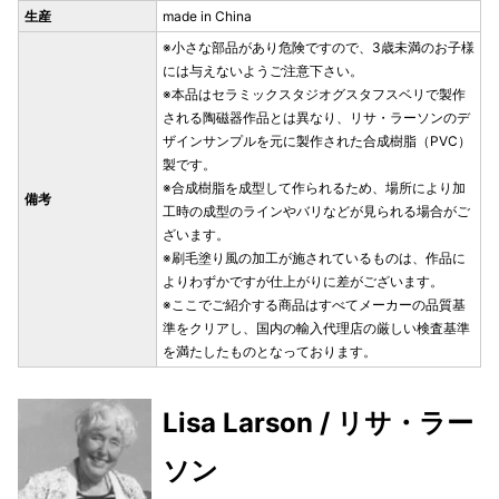
生産
made in China
※小さな部品があり危険ですので、3歳未満のお子様
には与えないようご注意下さい。
※本品はセラミックスタジオグスタフスベリで製作
される陶磁器作品とは異なり、リサ・ラーソンのデ
ザインサンプルを元に製作された合成樹脂（PVC）
製です。
※合成樹脂を成型して作られるため、場所により加
備考
工時の成型のラインやバリなどが見られる場合がご
ざいます。
※刷毛塗り風の加工が施されているものは、作品に
よりわずかですが仕上がりに差がございます。
※ここでご紹介する商品はすべてメーカーの品質基
準をクリアし、国内の輸入代理店の厳しい検査基準
を満たしたものとなっております。
Lisa Larson / リサ・ラー
ソン