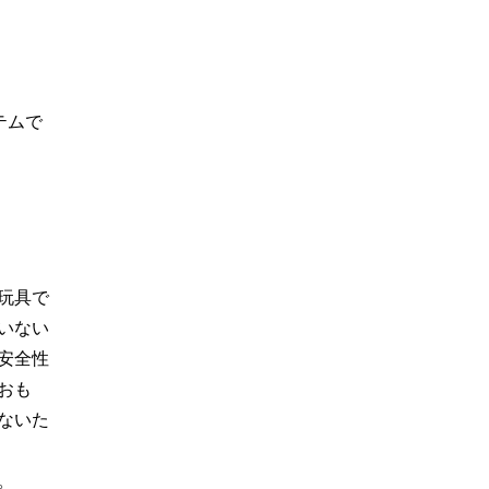
テムで
玩具で
いない
安全性
おも
ないた
。