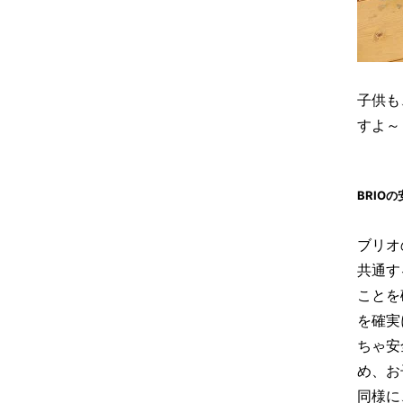
子供も
すよ～
BRIO
ブリオ
共通す
ことを
を確実
ちゃ安
め、お
同様に