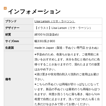
インフォメーション
ブランド
Lisa Larson（リサ・ラーソン）
デザイナー
【イラスト】Lisa Larson（リサ・ラーソン）
材質
綿100％(注染染め)
サイズmm
幅330/長さ900
生産国
made in Japan（製造：手ぬぐい専門店 かまわぬ）
※手染めのため、色落ちがあります。ご使用前に水
洗いをおすすめします。水分を含むと他のものに色
移りすることがありますので、濡れたままでの放置
はおやめ下さい。
※浸け置きや蛍光増白剤入り洗剤のご使用はお避け
備考
下さい。
※こちらの手ぬぐいは両端が切りっぱなしになって
います。新品の手ぬぐいは最初のうち両端からほつ
れますが、何度か洗ううちに落ち着き、端から1cm
程度で自然に止まります。洗ってほつれたら長く出
た糸だけをはさみで切ってお使いください。