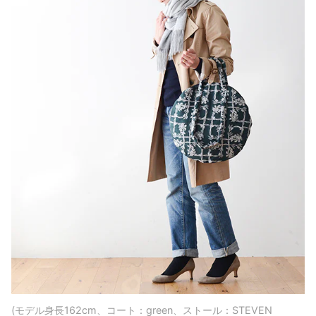
(モデル身長162cm、コート：green、ストール：STEVEN