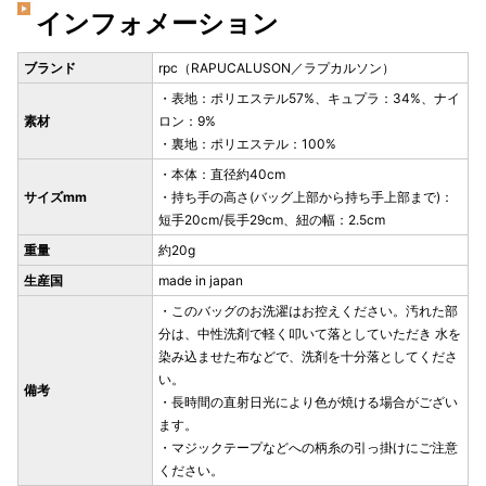
インフォメーション
ブランド
rpc（RAPUCALUSON／ラプカルソン）
・表地：ポリエステル57%、キュプラ：34%、ナイ
素材
ロン：9%
・裏地：ポリエステル：100%
・本体：直径約40cm
サイズmm
・持ち手の高さ(バッグ上部から持ち手上部まで)：
短手20cm/長手29cm、紐の幅：2.5cm
重量
約20g
生産国
made in japan
・このバッグのお洗濯はお控えください。汚れた部
分は、中性洗剤で軽く叩いて落としていただき 水を
染み込ませた布などで、洗剤を十分落としてくださ
い。
備考
・長時間の直射日光により色が焼ける場合がござい
ます。
・マジックテープなどへの柄糸の引っ掛けにご注意
ください。