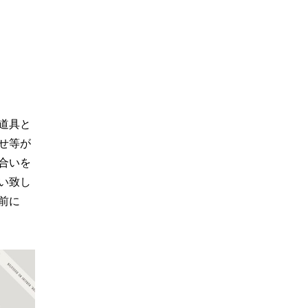
道具と
せ等が
合いを
い致し
前に