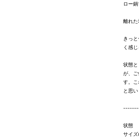
ロー鍋
離れた
きっと
く感じ
状態と
が、ご
す。こ
と思い
-------
状態
サイズ