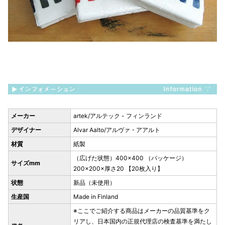
メーカー
artek/アルテック - フィンランド
デザイナー
Alvar Aalto/アルヴァ・アアルト
材質
紙製
（広げた状態）400×400 （パッケージ）
サイズmm
200×200×厚さ20 【20枚入り】
状態
新品（未使用）
生産国
Made in Finland
※ここでご紹介する商品はメーカーの品質基準をク
リアし、日本国内の正規代理店の検査基準を満たし