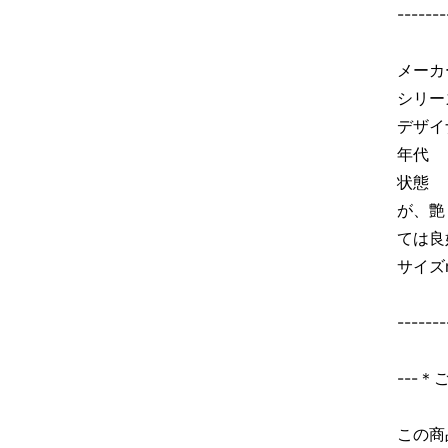
-------
メーカ
シリーズ
デザイナ
年代 
状態 
が、艶
ては良
サイズ
-------
---
この商