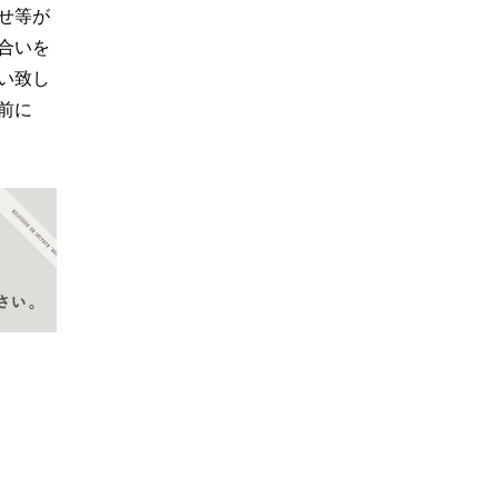
せ等が
合いを
い致し
前に