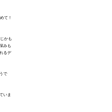
初めて！
感じかも
深みも
れるデ
うで
ていま