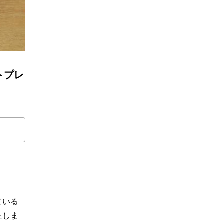
ートプレ
ている
たしま