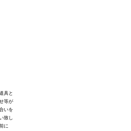
道具と
せ等が
合いを
い致し
前に