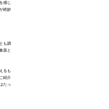
を感じ
が絶妙
とも調
食器と
えるも
ご紹介
はたっ