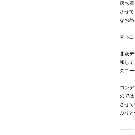
落ち着
させて
なお品
真っ白
北欧デ
和して
のコー
コンデ
のでは
させて
ぷりと
-------