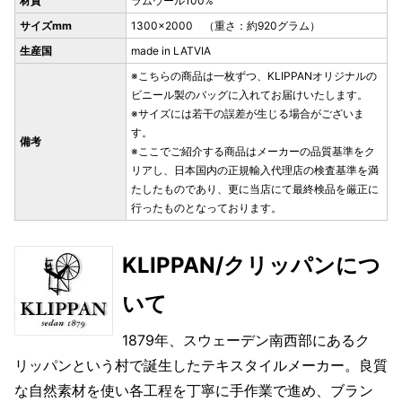
材質
ラムウール100%
サイズmm
1300×2000 （重さ：約920グラム）
生産国
made in LATVIA
※こちらの商品は一枚ずつ、KLIPPANオリジナルの
ビニール製のバッグに入れてお届けいたします。
※サイズには若干の誤差が生じる場合がございま
す。
備考
※ここでご紹介する商品はメーカーの品質基準をク
リアし、日本国内の正規輸入代理店の検査基準を満
たしたものであり、更に当店にて最終検品を厳正に
行ったものとなっております。
KLIPPAN/クリッパンにつ
いて
1879年、スウェーデン南西部にあるク
リッパンという村で誕生したテキスタイルメーカー。良質
な自然素材を使い各工程を丁寧に手作業で進め、ブラン