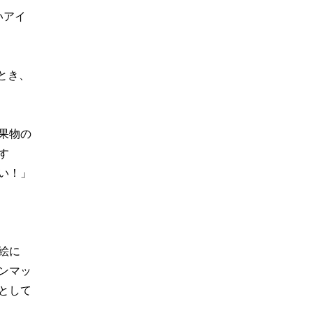
いアイ
とき、
果物の
す
い！」
絵に
ンマッ
として