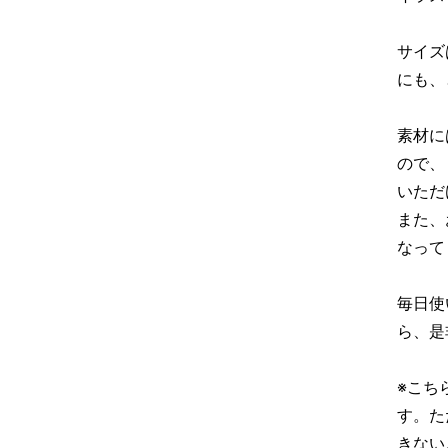
サイズ
にも、
素材に
ので、
いただ
また、
なって
毎日使
ら、是
※こち
す。た
きない