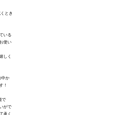
拭くとき
ている
お使い
嬉しく
の中か
す！
能で
いがで
了承く