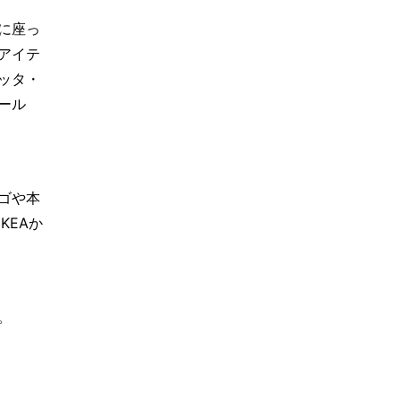
に座っ
アイテ
ッタ・
ール
ゴや本
KEAか
。