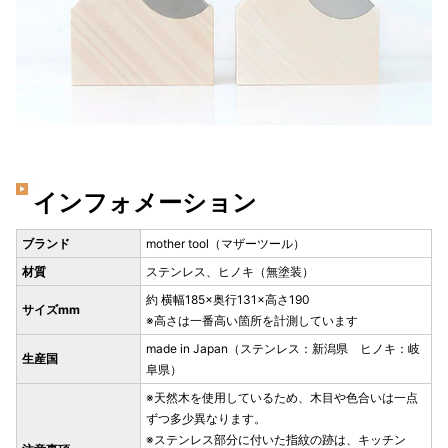
インフォメーション
ブランド
mother tool（マザーツール）
材質
ステンレス、ヒノキ（無塗装）
約 横幅185×奥行131×高さ190
サイズmm
※高さは一番高い箇所を計測しています
made in Japan（ステンレス：新潟県 ヒノキ：岐
生産国
阜県）
※天然木を使用しているため、木目や色合いは一点
ずつ多少異なります。
※ステンレス部分に付いた指紋の跡は、キッチン