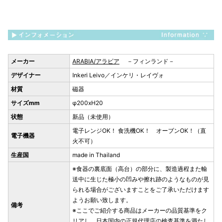
メーカー
ARABIA/アラビア
－フィンランド－
デザイナー
Inkeri Leivo／インケリ・レイヴォ
材質
磁器
サイズmm
φ200xH20
状態
新品（未使用）
電子レンジOK！ 食洗機OK！ オーブンOK！（直
電子機器
火不可）
生産国
made in Thailand
※食器の裏底面（高台）の部分に、製造過程また輸
送中に生じた極小の凹みや擦れ跡のようなものが見
られる場合がございますことをご了承いただけます
ようお願い致します。
備考
※ここでご紹介する商品はメーカーの品質基準をク
リアし、日本国内の正規代理店の検査基準を満たし