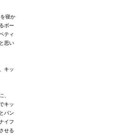
フを寝か
るボー
ペティ
と思い
、キッ
に、
でキッ
とパン
ナイフ
させる