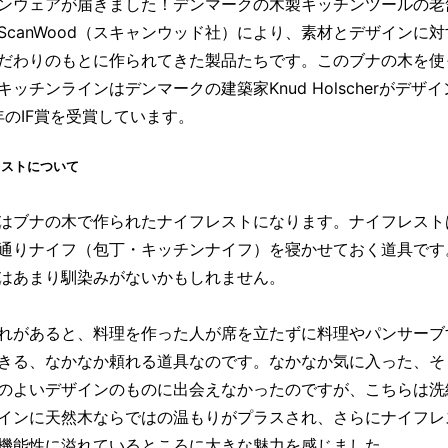
ンウェアが届きました！デンマークの木製キッチンツールの老
ScanWood（スキャンウッド社）により、素材とデザインに
だわりのもとに作られてきた製品たちです。このブナの木を使
キッチンラインはデンマークの建築家Knud Holscherがデザ
5年のIF賞を受賞しています。
レストについて
はブナの木で作られたナイフレストになります。ナイフレスト
通りナイフ（包丁・キッチンナイフ）を寝かせておく道具です
はあまり馴染みがないかもしれません。
れがあると、料理を作った人が席を立たずに料理やパンサーブ
きる、なかなか頼れる道具なのです。なかなか気に入った、そ
のよいデザインのものに出会えなかったのですが、こちらは洗
インに天然木ならではの温もりがプラスされ、さらにナイフレ
機能性に溢れているところに大きな魅力を感じました。