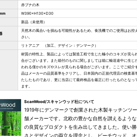
赤ブナの木
mm
W390×H130×D30
新品（未使用）
天然木の風合いを損ねる可能性があるため、食洗機でのご使用はお控
器
さい。
リトアニア （加工、デザイン：デンマーク）
材質の特性上、製品によっては製造工程で生じた極小のコキズが見ら
合がございます。また箱付のものに関しましては箱に輸送途中に生じ
われる僅かのキズやスレが見られる場合がございます。ここでご紹介
品はメーカーの品質基準をクリアし、日本国内の正規代理店の検査基
たしたものであり、更に当店にて最終検品を厳正に行ったものとなっ
ます。
ScanWood/スキャンウッド社について
1919年にデンマークで創業された木製キッチンツ
舗メーカーです。北欧の豊かな自然を讃えるような
の良質なプロダクトを生み出してきました。使い勝
さとデザインの両立を理念とし、ビーチウッド、オ