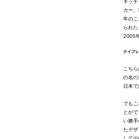
キッチ
カー、
年のこ
られた
200
ナイフ
こちら
の名の
日本で
でもこ
とがで
い勝手
たデザ
しての