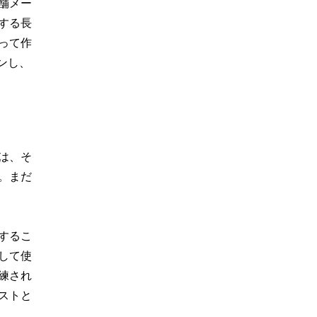
舗メー
対する長
って作
インし、
は、そ
。まだ
するこ
して使
練され
ストと