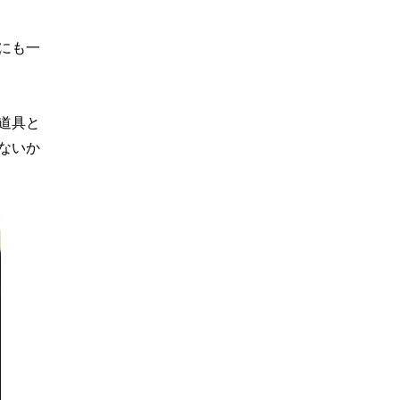
にも一
道具と
ないか