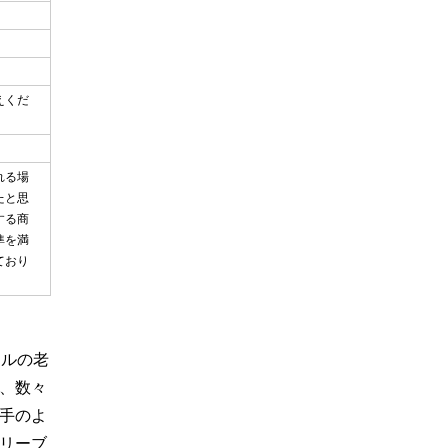
えくだ
れる場
たと思
する商
準を満
ており
ールの老
、数々
手のよ
リーブ