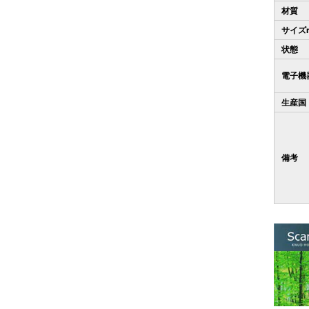
材質
サイズ
状態
電子機
生産国
備考