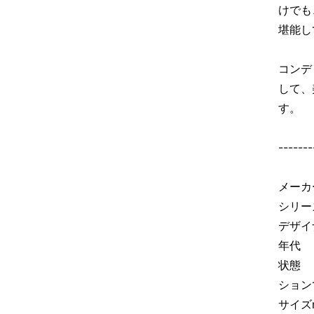
けでも
堪能し
コンデ
して、
す。
-------
メーカ
シリーズ
デザイナ
年代 
状態
ション
サイズ