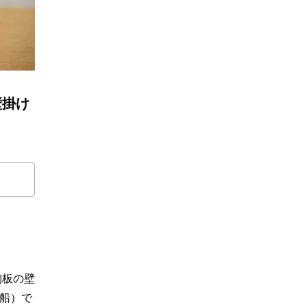
の壁掛け
陶板の壁
（船）で