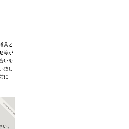
道具と
せ等が
合いを
い致し
前に