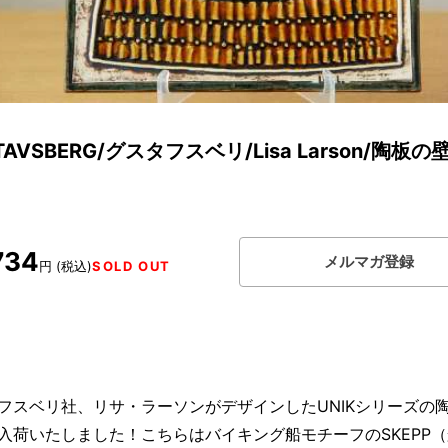
TAVSBERG/グスタフスベリ/Lisa Larson/陶板
734
メルマガ登録
円 (税込)
SOLD OUT
フスベリ社、リサ・ラーソンがデザインしたUNIKシリーズの
入荷いたしました！こちらはバイキング船モチーフのSKEPP