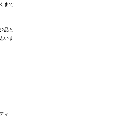
くまで
ジ品と
思いま
ディ