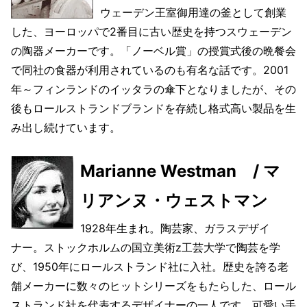
ウェーデン王室御用達の釜として創業
した、ヨーロッパで2番目に古い歴史を持つスウェーデン
の陶器メーカーです。「ノーベル賞」の授賞式後の晩餐会
で同社の食器が利用されているのも有名な話です。2001
年～フィンランドのイッタラの傘下となりましたが、その
後もロールストランドブランドを存続し格式高い製品を生
み出し続けています。
Marianne Westman / マ
リアンヌ・ウェストマン
1928年生まれ。陶芸家、ガラスデザイ
ナー。ストックホルムの国立美術z工芸大学で陶芸を学
び、1950年にロールストランド社に入社。歴史を誇る老
舗メーカーに数々のヒットシリーズをもたらした、ロール
ストランド社を代表するデザイナーの一人です。可愛い手