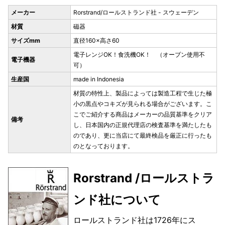
メーカー
Rorstrand/ロールストランド社 - スウェーデン
材質
磁器
サイズmm
直径160×高さ60
電子レンジOK！食洗機OK！ （オーブン使用不
電子機器
可）
生産国
made in Indonesia
材質の特性上、製品によっては製造工程で生じた極
小の黒点やコキズが見られる場合がございます。こ
こでご紹介する商品はメーカーの品質基準をクリア
備考
し、日本国内の正規代理店の検査基準を満たしたも
のであり、更に当店にて最終検品を厳正に行ったも
のとなっております。
Rorstrand /ロールストラ
ンド社について
ロールストランド社は1726年にス