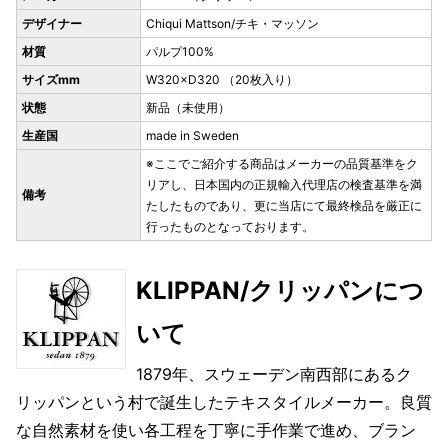
デザイナー
Chiqui Mattson/チキ・マッソン
材質
パルプ100%
サイズmm
W320×D320 （20枚入り）
状態
新品（未使用）
生産国
made in Sweden
※ここでご紹介する商品はメーカーの品質基準をク
リアし、日本国内の正規輸入代理店の検査基準を満
備考
たしたものであり、更に当店にて最終検品を厳正に
行ったものとなっております。
KLIPPAN/クリッパンにつ
いて
1879年、スウェーデン南西部にあるク
リッパンという村で誕生したテキスタイルメーカー。良質
な自然素材を使い各工程を丁寧に手作業で進め、ブラン