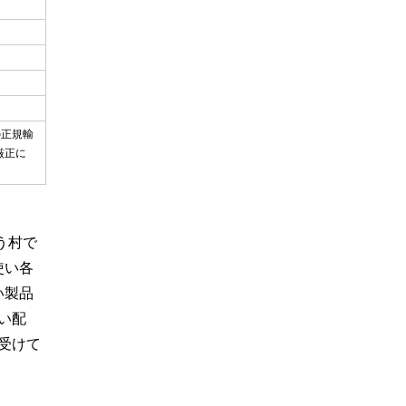
の正規輸
厳正に
う村で
使い各
い製品
い配
受けて