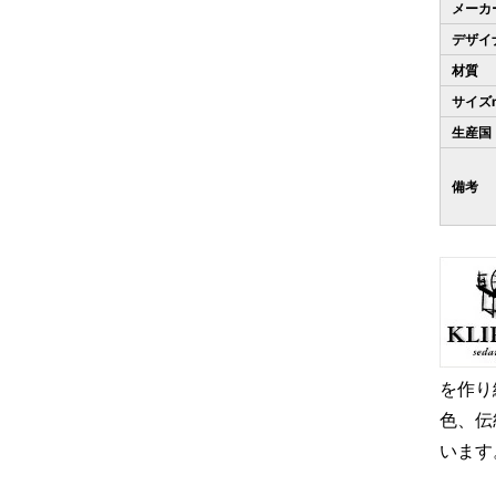
メーカ
デザイ
材質
サイズ
生産国
備考
を作り
色、伝
います