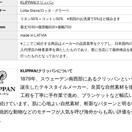
ー
KLIPPAN/クリッパン
ナー
Lotta Glave/ロッタ・グラーベ
リネン50%＋コットン50% ※初回のお洗濯で5%ほど縮みます
mm
着丈1050×腹部幅620×裾幅700
made in LATVIA
※ここでご紹介する商品はメーカーの品質基準をクリアし、日本国内
入代理店の検査基準を満たしたものであり、更に当店にて最終検品を
行ったものとなっております。
KLIPPAN/クリッパンについて
1879年、スウェーデン南西部にあるクリッパンとい
誕生したテキスタイルメーカー。良質な自然素材を
工程を丁寧に手作業で進め、ブランケットなど幅広
続けています。肌に心地よい自然素材、斬新なパターンと明る
統的な動物などのモチーフが人気を呼び海外からも高い評価を
。