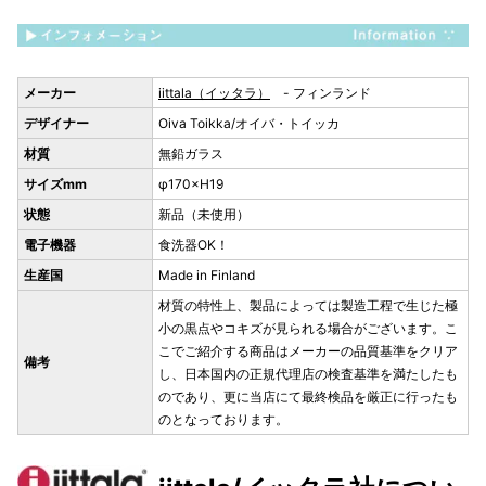
メーカー
iittala（イッタラ）
- フィンランド
デザイナー
Oiva Toikka/オイバ・トイッカ
材質
無鉛ガラス
サイズmm
φ170×H19
状態
新品（未使用）
電子機器
食洗器OK！
生産国
Made in Finland
材質の特性上、製品によっては製造工程で生じた極
小の黒点やコキズが見られる場合がございます。こ
こでご紹介する商品はメーカーの品質基準をクリア
備考
し、日本国内の正規代理店の検査基準を満たしたも
のであり、更に当店にて最終検品を厳正に行ったも
のとなっております。