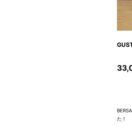
GUS
33,
BER
た！