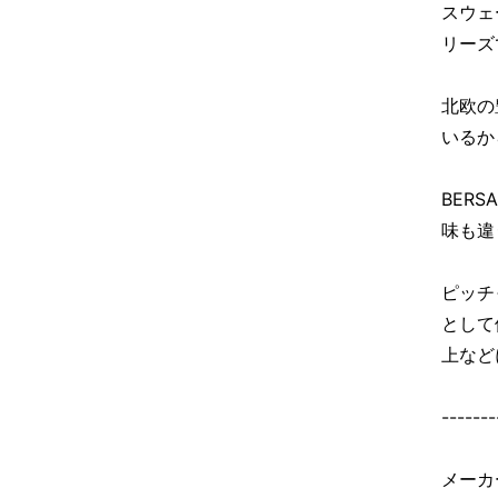
スウェ
リーズ
北欧の
いるか
BER
味も違
ピッチ
として
上など
-------
メーカ