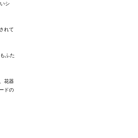
高いシ
されて
味もふた
、花器
ードの