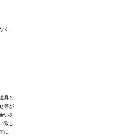
なく、
道具と
せ等が
合いを
い致し
前に