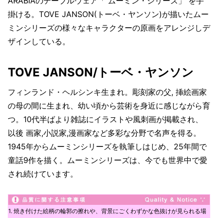
ARABIAのテーブルウェア「 ムーミン・シリーズ」 を手
掛ける。TOVE JANSON(トーベ・ヤンソン)が描いたムー
ミンシリーズの様々なキャラクターの原画をアレンジしデ
ザインしている。
TOVE JANSON/トーベ・ヤンソン
フィンランド・ヘルシンキ生まれ。彫刻家の父, 挿絵画家
の母の間に生まれ、幼い頃から芸術を身近に感じながら育
つ。10代半ばより雑誌にイラストや風刺画が掲載され、
以後 画家,小説家,漫画家など多彩な分野で名声を得る。
1945年からムーミンシリーズを執筆しはじめ、25年間で
童話9作を描く。ムーミンシリーズは、今でも世界中で愛
され続けています。
1. 焼き付けた絵柄の輪郭の擦れや、背景にごくわずかな色抜けが見られる場