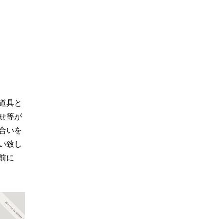
道具と
せ等が
合いを
い致し
前に