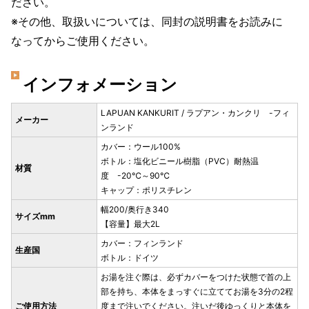
ださい。
※その他、取扱いについては、同封の説明書をお読みに
なってからご使用ください。
インフォメーション
LAPUAN KANKURIT / ラプアン・カンクリ -フィ
メーカー
ンランド
カバー：ウール100%
ボトル：塩化ビニール樹脂（PVC）耐熱温
材質
度 -20℃～90℃
キャップ：ポリスチレン
幅200/奥行き340
サイズmm
【容量】最大2L
カバー：フィンランド
生産国
ボトル：ドイツ
お湯を注ぐ際は、必ずカバーをつけた状態で首の上
部を持ち、本体をまっすぐに立ててお湯を3分の2程
ご使用方法
度まで注いでください。注いだ後ゆっくりと本体を