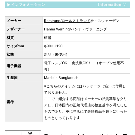
メーカー
Rorstrand/ロールストランド
社 - スウェーデン
デザイナー
Hanna Werning/ハンナ・ヴァーニング
材質
磁器
サイズmm
φ90×H120
状態
新品（未使用）
電子レンジOK！ 食洗機OK！ （オーブン使用不
電子機器
可）
生産国
Made in Bangladesh
※こちらのアイテムにはパッケージ（箱）は付属し
ておりません。
ここでご紹介する商品はメーカーの品質基準をクリ
備考
アし、日本国内の正規代理店の検査基準を満たした
ものであり、更に当店にて最終検品を厳正に行った
ものとなっております。