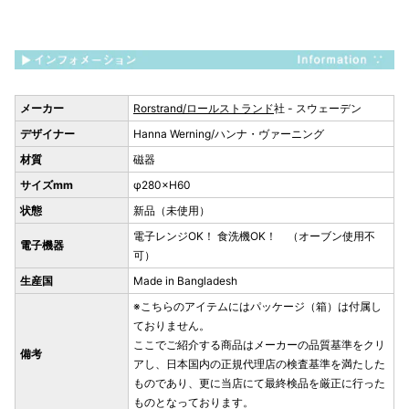
メーカー
Rorstrand/ロールストランド
社 - スウェーデン
デザイナー
Hanna Werning/ハンナ・ヴァーニング
材質
磁器
サイズmm
φ280×H60
状態
新品（未使用）
電子レンジOK！ 食洗機OK！ （オーブン使用不
電子機器
可）
生産国
Made in Bangladesh
※こちらのアイテムにはパッケージ（箱）は付属し
ておりません。
ここでご紹介する商品はメーカーの品質基準をクリ
備考
アし、日本国内の正規代理店の検査基準を満たした
ものであり、更に当店にて最終検品を厳正に行った
ものとなっております。