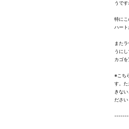
うです
特にこ
ハート
またラ
うにし
カゴを
※こち
す。た
きない
ださい
-------