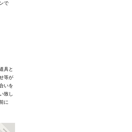
ンで
道具と
せ等が
合いを
い致し
前に