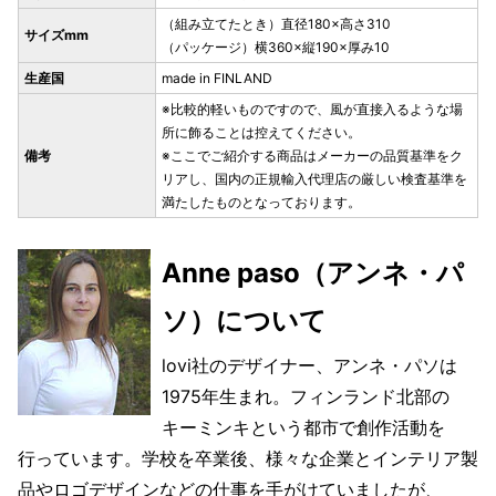
（組み立てたとき）直径180×高さ310
サイズmm
（パッケージ）横360×縦190×厚み10
生産国
made in FINLAND
※比較的軽いものですので、風が直接入るような場
所に飾ることは控えてください。
備考
※ここでご紹介する商品はメーカーの品質基準をク
リアし、国内の正規輸入代理店の厳しい検査基準を
満たしたものとなっております。
Anne paso（アンネ・パ
ソ）について
lovi社のデザイナー、アンネ・パソは
1975年生まれ。フィンランド北部の
キーミンキという都市で創作活動を
行っています。学校を卒業後、様々な企業とインテリア製
品やロゴデザインなどの仕事を手がけていましたが、