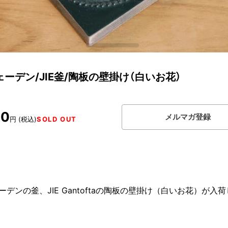
ーデン/JIE釜/陶板の壁掛け（白いお花）
00
メルマガ登録
円 (税込)
SOLD OUT
ーデンの釜、JIE Gantoftaの陶板の壁掛け（白いお花）が入