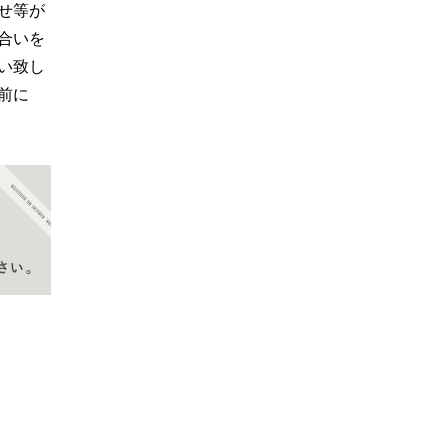
せ等が
合いを
い致し
前に