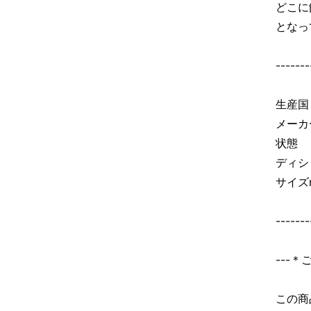
どこに
となっ
-------
生産国
メーカー
状態
ディシ
サイズm
-------
---
この商