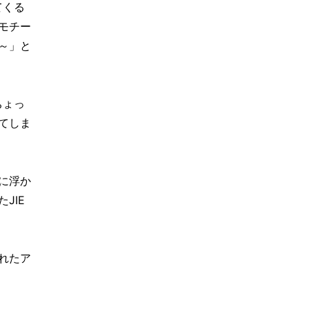
てくる
モチー
～」と
ちょっ
てしま
に浮か
JIE
れたア