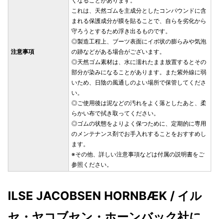
くなることがあります。
これは、天然ゴムを主成分としたコンパウンドに含
まれる保護成分が膜を貼ることで、自らを劣化から
守ろうとするため浮き出るものです。
◎製造工程上、ブーツ表面にイボ状の膨らみや気泡
注意事項
の跡などがある場合がございます。
◎天然ゴム素材は、水に濡れたまま放置するとその
部分が染みになることがあります。また紫外線に弱
いため、日陰の風通しのよい場所で保管してくださ
い。
◎ご使用後は泥などの汚れをよく落としたあと、柔
らかい布で拭き取ってください。
◎ゴムの状態をよりよく保つために、定期的に専用
のメンテナンス剤でお手入れすることをおすすめし
ます。
※その他、詳しい注意事項などは付属の説明書をご
参照ください。
ILSE JACOBSEN HORNBÆK / イル
セ・ヤコブセン・ホーンバック社に