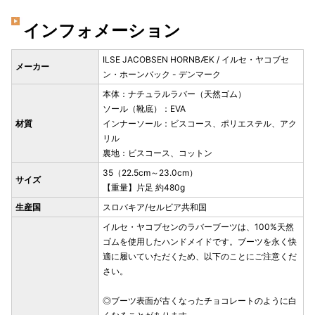
インフォメーション
ILSE JACOBSEN HORNBÆK / イルセ・ヤコブセ
メーカー
ン・ホーンバック - デンマーク
本体：ナチュラルラバー（天然ゴム）
ソール（靴底）：EVA
材質
インナーソール：ビスコース、ポリエステル、アク
リル
裏地：ビスコース、コットン
35（22.5cm～23.0cm）
サイズ
【重量】片足 約480g
生産国
スロバキア/セルビア共和国
イルセ・ヤコブセンのラバーブーツは、100%天然
ゴムを使用したハンドメイドです。ブーツを永く快
適に履いていただくため、以下のことにご注意くだ
さい。
◎ブーツ表面が古くなったチョコレートのように白